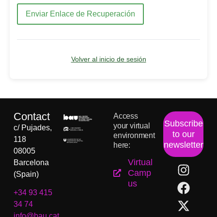
Enviar Enlace de Recuperación
Volver al inicio de sesión
Contact
Access
Subscribe
your virtual
c/ Pujades,
to our
environment
118
newsletter
here:
08005
Virtual
Barcelona
Camp
(Spain)
us
+34 93 415
34 74
info@bau.cat