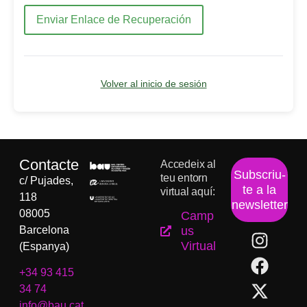
Enviar Enlace de Recuperación
Volver al inicio de sesión
Contacte
Accedeix al
Subscriu-
teu entorn
c/ Pujades,
te a la
virtual aquí:
118
newsletter
08005
Camp
Barcelona
us
Virtual
(Espanya)
+34 93 415
34 74
info@bau.cat