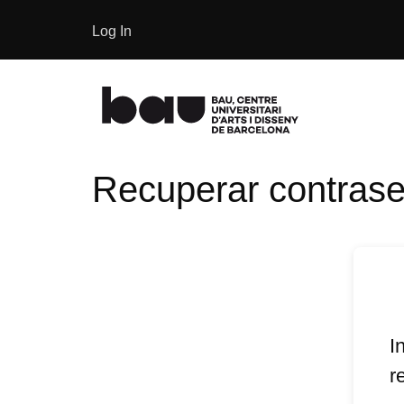
Log In
Recuperar contras
I
r