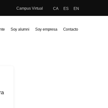
Campus Virtual
CA
ES
EN
nte
Soy alumni
Soy empresa
Contacto
ra