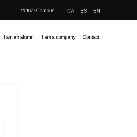
Virtual Campus
CA
ES
EN
I am an alumni
I am a company
Contact