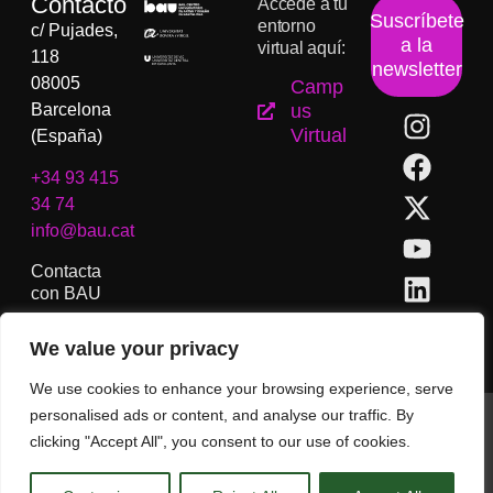
Contacto
Accede a tu
Suscríbete
entorno
c/ Pujades,
a la
virtual aquí:
118
newsletter
08005
Camp
Barcelona
us
Virtual
(España)
+34 93 415
34 74
info@bau.cat
Contacta
con BAU
We value your privacy
We use cookies to enhance your browsing experience, serve
personalised ads or content, and analyse our traffic. By
BAU, Centro Universitario de Artes y Diseño de Barcelona.
clicking "Accept All", you consent to our use of cookies.
Copyright © Todos los derechos reservados.
Aviso Legal