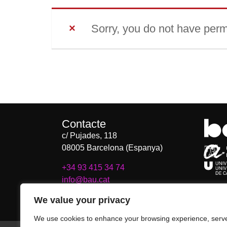
Sorry, you do not have permi
Contacte
c/ Pujades, 118
08005 Barcelona (Espanya)
+34 93 415 34 74
info@bau.cat
We value your privacy
Contacta amb BAU
We use cookies to enhance your browsing experience, serv