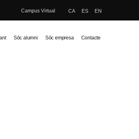
Campus Virtual
CA
ES
EN
ant
Sóc alumni
Sóc empresa
Contacte