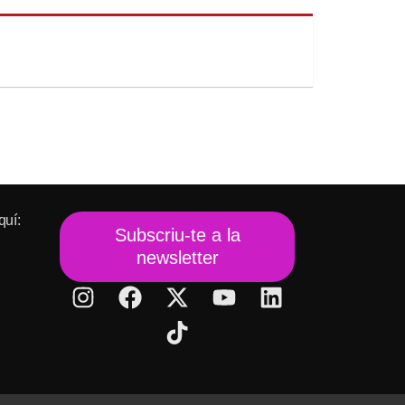
quí:
Subscriu-te a la
newsletter