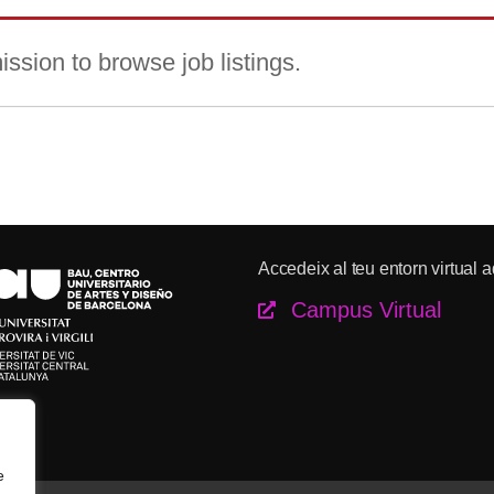
ssion to browse job listings.
Accedeix al teu entorn virtual a
Campus Virtual
e