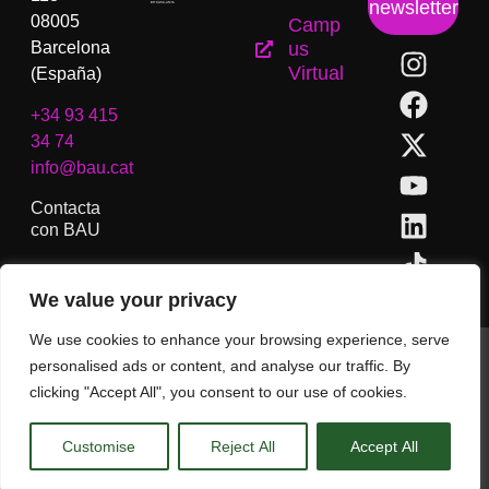
newsletter
08005
Camp
Barcelona
us
Virtual
(España)
+34 93 415
34 74
info@bau.cat
Contacta
con BAU
We value your privacy
We use cookies to enhance your browsing experience, serve
BAU, Centro Universitario de Artes y Diseño de Barcelona.
personalised ads or content, and analyse our traffic. By
Copyright © Todos los derechos reservados.
clicking "Accept All", you consent to our use of cookies.
Aviso Legal
Customise
Reject All
Accept All
CA
ES
EN
(
IN
)