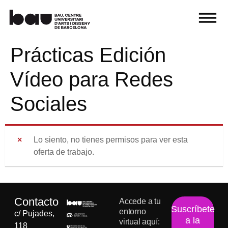
Prácticas Edición
Vídeo para Redes
Sociales
Lo siento, no tienes permisos para ver esta
oferta de trabajo.
Contacto
Accede a tu
Suscríbete
entorno
c/ Pujades,
a la
virtual aquí:
118