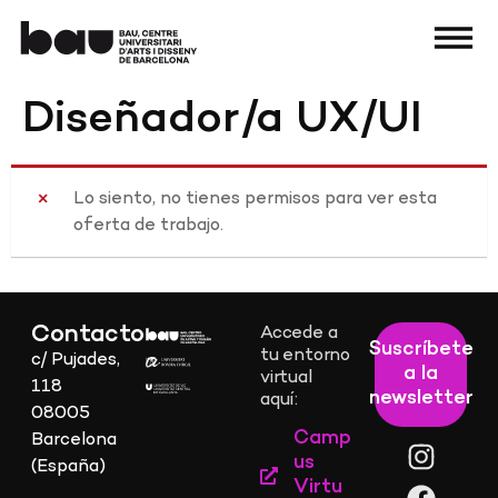
Diseñador/a UX/UI
Lo siento, no tienes permisos para ver esta
oferta de trabajo.
Contacto
Accede a
Suscríbete
tu entorno
c/ Pujades,
a la
virtual
118
newsletter
aquí:
08005
Camp
Barcelona
us
(España)
Virtu