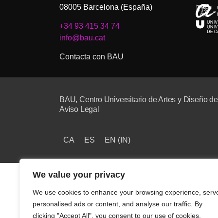
08005 Barcelona (España)
+34 93 415 34 74
info@bau.cat
Contacta con BAU
BAU, Centro Universitario de Artes y Diseño d
Aviso Legal
CA
ES
EN
(
IN
)
We value your privacy
We use cookies to enhance your browsing experience, serv
personalised ads or content, and analyse our traffic. By
clicking "Accept All", you consent to our use of cookies.