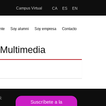
Campus Virtual
CA
ES
EN
nte
Soy alumni
Soy empresa
Contacto
 Multimedia
í:
Suscríbete a la