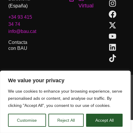
Virtual
(España)
+34 93 415
34 74
info@bau.cat
Contacta
con BAU
We value your privacy
BAU, Centro Universitario de Artes y Diseño de Barcelona.
Copyright © Todos los derechos reservados.
We use cookies to enhance your browsing experience, serve
Aviso Legal
personalised ads or content, and analyse our traffic. By
clicking "Accept All", you consent to our use of cookies.
CA
ES
EN
(
IN
)
Customise
Reject All
Accept All