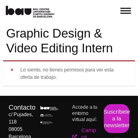
Graphic Design &
Video Editing Intern
Lo siento, no tienes permisos para ver esta
oferta de trabajo.
Contacto
Accede a tu
Suscríbete
entorno
c/ Pujades,
a la
virtual aquí:
118
newsletter
08005
Camp
Barcelona
us