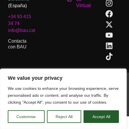
Virtual
(España)
+34 93 415
34 74
info@bau.cat
Contacta
con BAU
We value your privacy
BAU, Centro Universitario de Artes y Diseño de Barcelona.
Copyright © Todos los derechos reservados.
We use cookies to enhance your browsing experience, serve
Aviso Legal
personalised ads or content, and analyse our traffic. By
clicking "Accept All", you consent to our use of cookies.
CA
ES
EN
(
IN
)
Customise
Reject All
Accept All