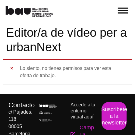
Editor/a de vídeo per a
urbanNext
Lo siento, no tienes permisos para ver esta
oferta de trabajo.
Contacto
Accede a tu
Suscríbete
entorno
c/ Pujades,
a la
virtual aquí:
118
newsletter
08005
Camp
Barcelona
us