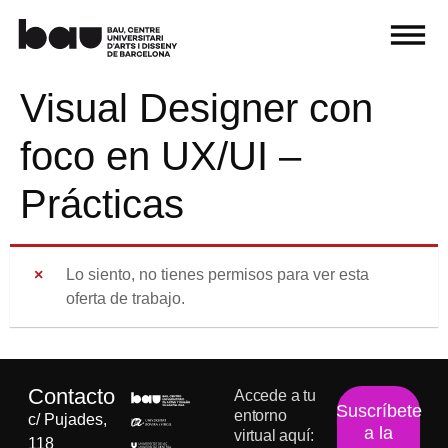
Visual Designer con
foco en UX/UI –
Prácticas
Lo siento, no tienes permisos para ver esta
oferta de trabajo.
Contacto
Accede a tu
Suscríbete
entorno
c/ Pujades,
a la
virtual aquí:
118