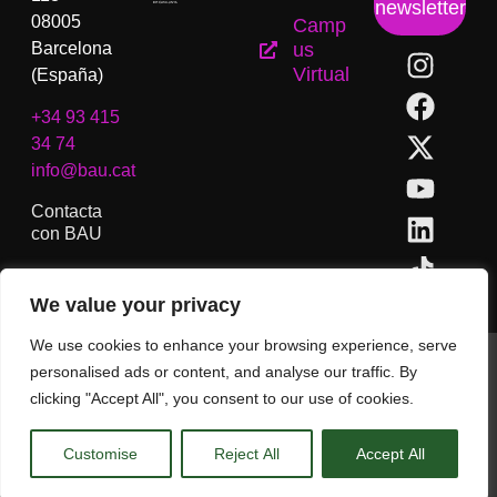
newsletter
08005
Camp
Barcelona
us
Virtual
(España)
+34 93 415
34 74
info@bau.cat
Contacta
con BAU
We value your privacy
We use cookies to enhance your browsing experience, serve
BAU, Centro Universitario de Artes y Diseño de Barcelona.
personalised ads or content, and analyse our traffic. By
Copyright © Todos los derechos reservados.
clicking "Accept All", you consent to our use of cookies.
Aviso Legal
Customise
Reject All
Accept All
CA
ES
EN
(
IN
)