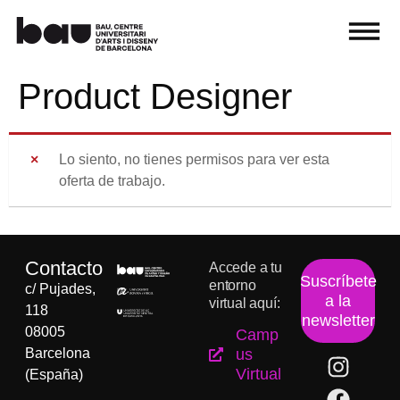
Product Designer
Lo siento, no tienes permisos para ver esta
oferta de trabajo.
Contacto
Accede a tu
Suscríbete
entorno
c/ Pujades,
a la
virtual aquí:
118
newsletter
08005
Camp
Barcelona
us
Virtual
(España)