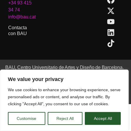
+34 93 415
34 74
info@bau.cat
Contacta
con BAU
BAU, Centro Universitario de Artes y Diseño de Barcelona.
Copyright © Todos los derechos reservados.
We value your privacy
Aviso Legal
We use cookies to enhance your browsing experience, serve
CA
ES
EN
(
IN
)
personalised ads or content, and analyse our traffic. By
clicking "Accept All", you consent to our use of cookies.
Customise
Reject All
Accept All