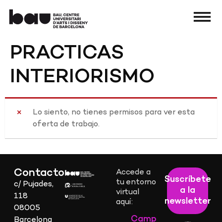
PRACTICAS
INTERIORISMO
Lo siento, no tienes permisos para ver esta
oferta de trabajo.
Contacto
Accede a
Suscríbete
tu entorno
c/ Pujades,
a la
virtual
118
newsletter
aquí:
08005
Camp
Barcelona