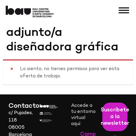
adjunto/a
diseñadora gráfica
Lo siento, no tienes permisos para ver esta
oferta de trabajo.
Contacto
Accede a
Suscríbete
tu entorno
c/ Pujades,
a la
virtual
118
newsletter
aquí:
08005
Camp
Barcelona