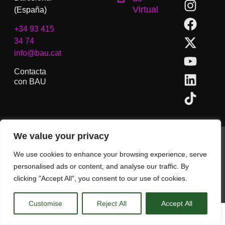
Virtual
(España)
+34 93 415
34 74
info@bau.cat
Contacta
con BAU
We value your privacy
BAU, Centro Universitario de Artes y Diseño de Barcelona.
Copyright © Todos los derechos reservados.
We use cookies to enhance your browsing experience, serve
Aviso Legal
personalised ads or content, and analyse our traffic. By
clicking "Accept All", you consent to our use of cookies.
CA
ES
EN
(
IN
)
Customise
Reject All
Accept All