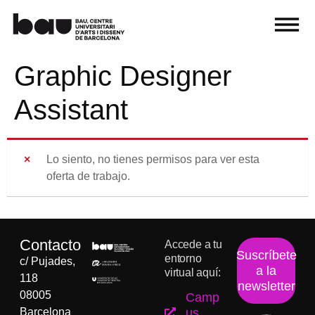
Graphic Designer
Assistant
Lo siento, no tienes permisos para ver esta
oferta de trabajo.
Contacto
Accede a tu
Suscríbete
entorno
c/ Pujades,
a la
virtual aquí:
118
newsletter
08005
Camp
Barcelona
us