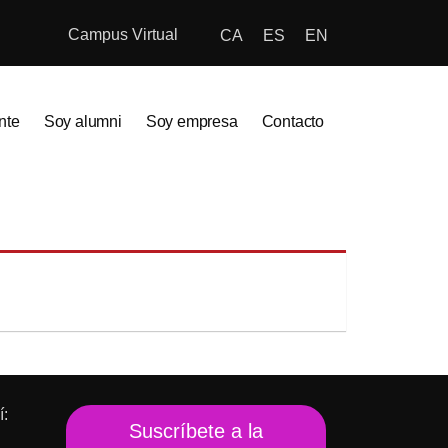
Campus Virtual
CA
ES
EN
nte
Soy alumni
Soy empresa
Contacto
í:
Suscríbete a la