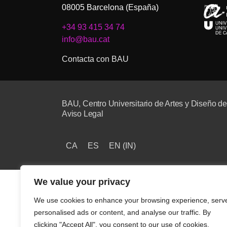
08005 Barcelona (España)
+34 93 415 34 74
info@bau.cat
Contacta con BAU
BAU, Centro Universitario de Artes y Diseño d
Aviso Legal
CA
ES
EN
(
IN
)
We value your privacy
We use cookies to enhance your browsing experience, serv
personalised ads or content, and analyse our traffic. By
clicking "Accept All", you consent to our use of cookies.