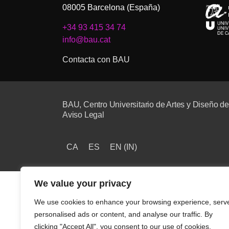
08005 Barcelona (España)
+34 93 415 34 74
info@bau.cat
Contacta con BAU
BAU, Centro Universitario de Artes y Diseño d
Aviso Legal
CA
ES
EN
(
IN
)
We value your privacy
We use cookies to enhance your browsing experience, serv
personalised ads or content, and analyse our traffic. By
clicking "Accept All", you consent to our use of cookies.