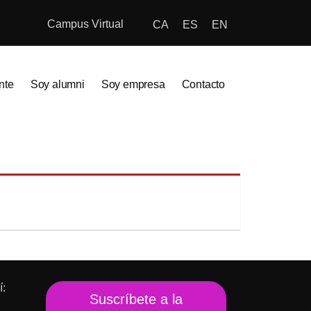
Campus Virtual
CA
ES
EN
nte
Soy alumni
Soy empresa
Contacto
í:
Suscríbete a la