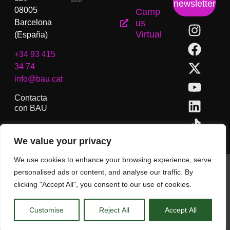
newsletter
08005
Camp
Barcelona
us
Virtual
(España)
+34 93 415
34 74
info@bau.cat
Contacta
con BAU
We value your privacy
We use cookies to enhance your browsing experience, serve
BAU, Centro Universitario de Artes y Diseño de Barcelona.
personalised ads or content, and analyse our traffic. By
Copyright © Todos los derechos reservados.
clicking "Accept All", you consent to our use of cookies.
Aviso Legal
Customise
Reject All
Accept All
CA
ES
EN
(
IN
)