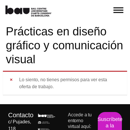
Prácticas en diseño
gráfico y comunicación
visual
Lo siento, no tienes permisos para ver esta
oferta de trabajo.
Contacto
Accede a tu
Suscríbete
entorno
c/ Pujades,
a la
virtual aquí:
118