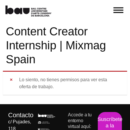
Content Creator
Internship | Mixmag
Spain
Lo siento, no tienes permisos para ver esta
oferta de trabajo.
Contacto
Accede a tu
Suscríbete
entorno
c/ Pujades,
a la
virtual aquí:
118