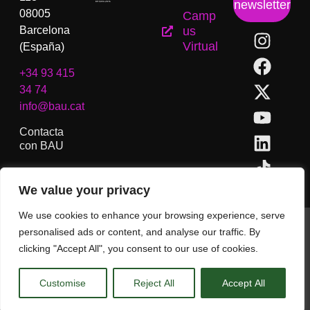
newsletter
08005
Camp
Barcelona
us
Virtual
(España)
+34 93 415
34 74
info@bau.cat
Contacta
con BAU
We value your privacy
We use cookies to enhance your browsing experience, serve
BAU, Centro Universitario de Artes y Diseño de Barcelona.
personalised ads or content, and analyse our traffic. By
Copyright © Todos los derechos reservados.
clicking "Accept All", you consent to our use of cookies.
Aviso Legal
Customise
Reject All
Accept All
CA
ES
EN
(
IN
)