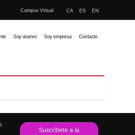
Campus Virtual
CA
ES
EN
nte
Soy alumni
Soy empresa
Contacto
í:
Suscríbete a la