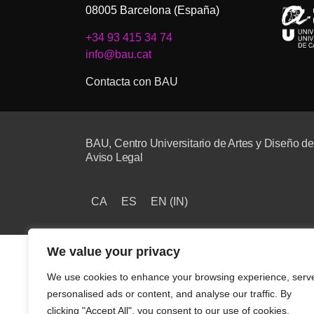
08005 Barcelona (España)
+34 93 415 34 74
info@bau.cat
Contacta con BAU
BAU, Centro Universitario de Artes y Diseño d
Aviso Legal
CA
ES
EN
(
IN
)
We value your privacy
We use cookies to enhance your browsing experience, serv
personalised ads or content, and analyse our traffic. By
clicking "Accept All", you consent to our use of cookies.