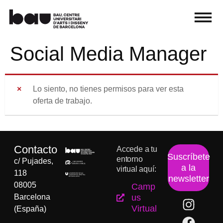
Social Media Manager
Lo siento, no tienes permisos para ver esta
oferta de trabajo.
Contacto
Accede a tu
Suscríbete
entorno
c/ Pujades,
a la
virtual aquí:
118
newsletter
08005
Camp
Barcelona
us
Virtual
(España)