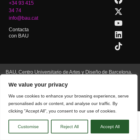
+34 93 415
34 74
info@bau.cat
Contacta
con BAU
BAU, Centro Universitario de Artes y Diseño de Barcelona.
Copyright © Todos los derechos reservados.
We value your privacy
Aviso Legal
We use cookies to enhance your browsing experience, serve
CA
ES
EN
(
IN
)
personalised ads or content, and analyse our traffic. By
clicking "Accept All", you consent to our use of cookies.
Customise
Reject All
Accept All