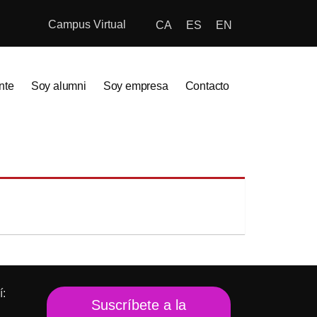
Campus Virtual
CA
ES
EN
nte
Soy alumni
Soy empresa
Contacto
í:
Suscríbete a la