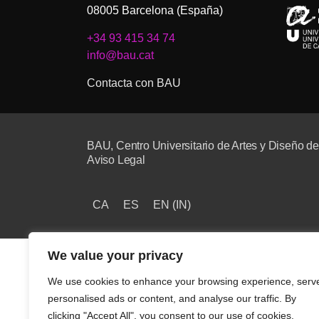
08005 Barcelona (España)
+34 93 415 34 74
info@bau.cat
Contacta con BAU
BAU, Centro Universitario de Artes y Diseño d
Aviso Legal
CA
ES
EN
(
IN
)
We value your privacy
We use cookies to enhance your browsing experience, serv
personalised ads or content, and analyse our traffic. By
clicking "Accept All", you consent to our use of cookies.