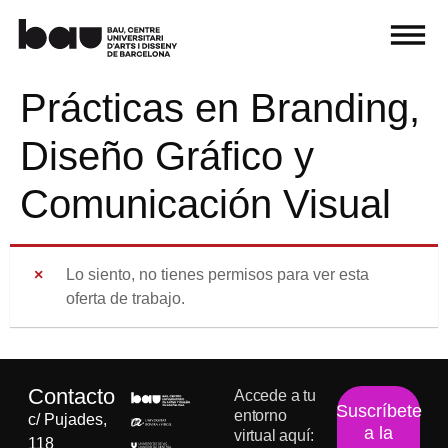
Prácticas en Branding,
Diseño Gráfico y
Comunicación Visual
Lo siento, no tienes permisos para ver esta
oferta de trabajo.
Contacto
Accede a tu
Suscríbete
entorno
c/ Pujades,
a la
virtual aquí:
118