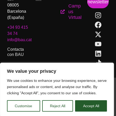
newsletter
08005
Camp
Barcelona
us
Virtual
(España)
+34 93 415
34 74
info@bau.cat
Contacta
con BAU
We value your privacy
We use cookies to enhance your browsing experience, serve
BAU, Centro Universitario de Artes y Diseño de Barcelona.
personalised ads or content, and analyse our traffic. By
Copyright © Todos los derechos reservados.
clicking "Accept All", you consent to our use of cookies.
Aviso Legal
Customise
Reject All
Accept All
CA
ES
EN
(
IN
)