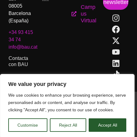
newsletter
08005
Camp
Barcelona
us
Virtual
(España)
+34 93 415
34 74
info@bau.cat
Contacta
con BAU
We value your privacy
We use cookies to enhance your browsing experience, serve
BAU, Centro Universitario de Artes y Diseño de Barcelona.
personalised ads or content, and analyse our traffic. By
Copyright © Todos los derechos reservados.
clicking "Accept All", you consent to our use of cookies.
Aviso Legal
Customise
Reject All
Accept All
CA
ES
EN
(
IN
)