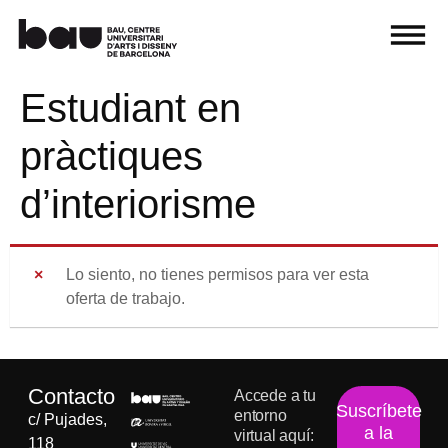
Estudiant en
pràctiques
d’interiorisme
Lo siento, no tienes permisos para ver esta
oferta de trabajo.
Contacto
Accede a tu
Suscríbete
entorno
c/ Pujades,
a la
virtual aquí:
118