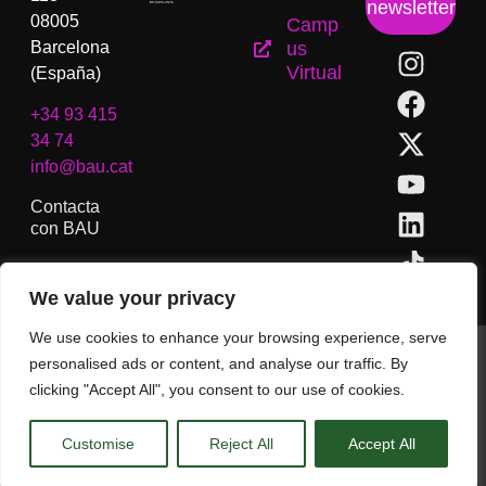
newsletter
08005
Camp
Barcelona
us
Virtual
(España)
+34 93 415
34 74
info@bau.cat
Contacta
con BAU
We value your privacy
We use cookies to enhance your browsing experience, serve
BAU, Centro Universitario de Artes y Diseño de Barcelona.
personalised ads or content, and analyse our traffic. By
Copyright © Todos los derechos reservados.
clicking "Accept All", you consent to our use of cookies.
Aviso Legal
Customise
Reject All
Accept All
CA
ES
EN
(
IN
)