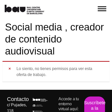
Social media , creador
de contenido
audiovisual
Lo siento, no tienes permisos para ver esta
oferta de trabajo.
Contacto
Accede a tu
Suscríbete
entorno
c/ Pujades,
a la
virtual aquí:
118