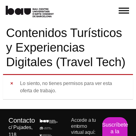
Contenidos Turísticos
y Experiencias
Digitales (Travel Tech)
Lo siento, no tienes permisos para ver esta
oferta de trabajo.
Contacto
Accede a tu
Suscríbete
entorno
c/ Pujades,
a la
virtual aquí:
118