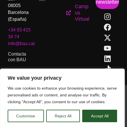
newsletter
08005
Camp
Barcelona
us
Virtual
(España)
+34 93 415
34 74
info@bau.cat
Contacta
con BAU
We value your privacy
We use cookies to enhance your browsing experience, serve
BAU, Centro Universitario de Artes y Diseño de Barcelona.
personalised ads or content, and analyse our traffic. By
Copyright © Todos los derechos reservados.
clicking "Accept All", you consent to our use of cookies.
Aviso Legal
Customise
Reject All
Accept All
CA
ES
EN
(
IN
)