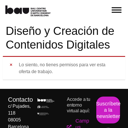
Diseño y Creación de
Contenidos Digitales
Lo siento, no tienes permisos para ver esta
oferta de trabajo.
Contacto
Accede a tu
Suscríbete
entorno
c/ Pujades,
a la
virtual aquí:
118
newsletter
08005
Camp
Barcelona
us