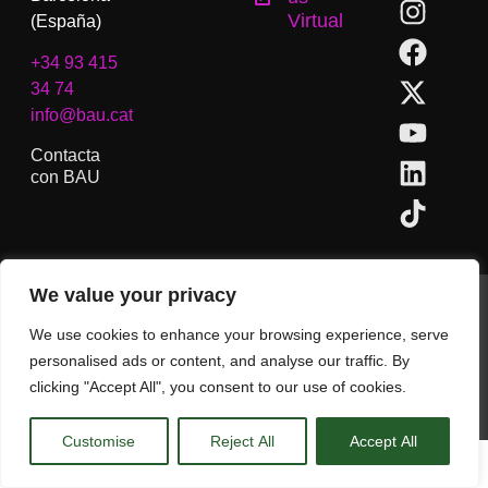
Virtual
(España)
+34 93 415
34 74
info@bau.cat
Contacta
con BAU
We value your privacy
BAU, Centro Universitario de Artes y Diseño de Barcelona.
Copyright © Todos los derechos reservados.
We use cookies to enhance your browsing experience, serve
Aviso Legal
personalised ads or content, and analyse our traffic. By
clicking "Accept All", you consent to our use of cookies.
CA
ES
EN
(
IN
)
Customise
Reject All
Accept All