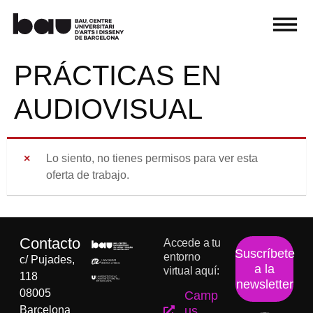
PRÁCTICAS EN
AUDIOVISUAL
Lo siento, no tienes permisos para ver esta
oferta de trabajo.
Contacto
Accede a tu
Suscríbete
entorno
c/ Pujades,
a la
virtual aquí:
118
newsletter
08005
Camp
Barcelona
us