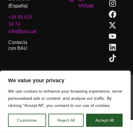
Virtual
(España)
+34 93 415
34 74
info@bau.cat
Contacta
con BAU
We value your privacy
BAU, Centro Universitario de Artes y Diseño de Barcelona.
Copyright © Todos los derechos reservados.
We use cookies to enhance your browsing experience, serve
Aviso Legal
personalised ads or content, and analyse our traffic. By
clicking "Accept All", you consent to our use of cookies.
CA
ES
EN
(
IN
)
Customise
Reject All
Accept All