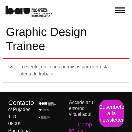
Graphic Design
Trainee
Lo siento, no tienes permisos para ver esta
oferta de trabajo.
Contacto
Accede a tu
Suscríbete
entorno
c/ Pujades,
a la
virtual aquí:
118
newsletter
08005
Camp
Barcelona
us