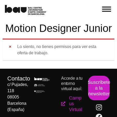
Motion Designer Junior
Lo siento, no tienes permisos para ver esta
oferta de trabajo.
Contacto
Accede a tu
Suscríbete
entorno
c/ Pujades,
a la
virtual aquí:
118
newsletter
08005
Camp
Barcelona
us
Virtual
(España)