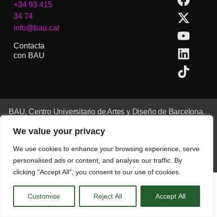
+34 93 415
34 74
info@bau.cat
Contacta
con BAU
BAU, Centro Universitario de Artes y Diseño de Barcelona.
Copyright © Todos los derechos reservados.
We value your privacy
Aviso Legal
We use cookies to enhance your browsing experience, serve
CA
ES
EN
(
IN
)
personalised ads or content, and analyse our traffic. By
clicking "Accept All", you consent to our use of cookies.
Customise
Reject All
Accept All