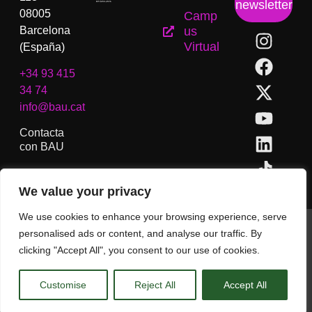
newsletter
08005
Camp
Barcelona
us
Virtual
(España)
+34 93 415
34 74
info@bau.cat
Contacta
con BAU
We value your privacy
We use cookies to enhance your browsing experience, serve
BAU, Centro Universitario de Artes y Diseño de Barcelona.
personalised ads or content, and analyse our traffic. By
Copyright © Todos los derechos reservados.
clicking "Accept All", you consent to our use of cookies.
Aviso Legal
Customise
Reject All
Accept All
CA
ES
EN
(
IN
)