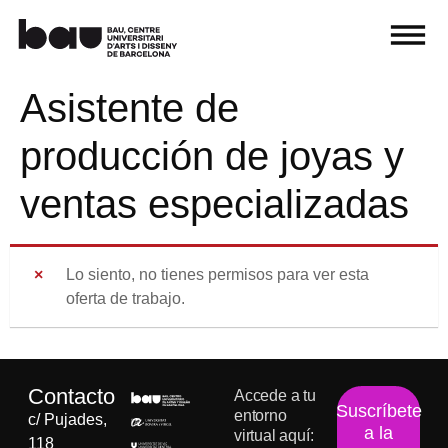
Asistente de
producción de joyas y
ventas especializadas
Lo siento, no tienes permisos para ver esta
oferta de trabajo.
Contacto
Accede a tu
Suscríbete
entorno
c/ Pujades,
a la
virtual aquí:
118