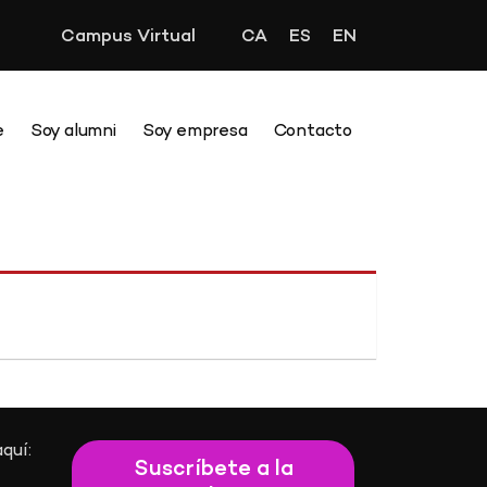
Campus Virtual
CA
ES
EN
e
Soy alumni
Soy empresa
Contacto
quí:
Suscríbete a la