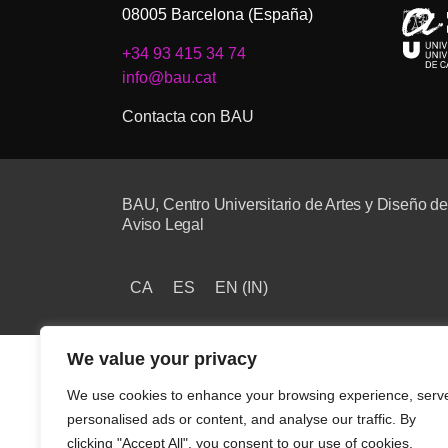
08005 Barcelona (España)
+34 93 415 34 74
info@bau.cat
Contacta con BAU
BAU, Centro Universitario de Artes y Diseño d
Aviso Legal
CA
ES
EN
(
IN
)
We value your privacy
We use cookies to enhance your browsing experience, serv
personalised ads or content, and analyse our traffic. By
clicking "Accept All", you consent to our use of cookies.