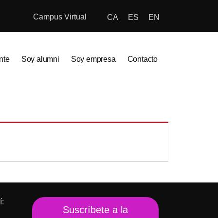
Campus Virtual
CA
ES
EN
nte
Soy alumni
Soy empresa
Contacto
í:
Suscríbete a la