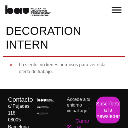
DECORATION
INTERN
Lo siento, no tienes permisos para ver esta
oferta de trabajo.
Contacto
Accede a tu
Suscríbete
entorno
c/ Pujades,
a la
virtual aquí:
118
newsletter
08005
Camp
Barcelona
us