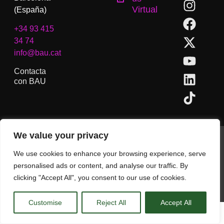
Virtual
(España)
+34 93 415
34 74
info@bau.cat
Contacta
con BAU
We value your privacy
BAU, Centro Universitario de Artes y Diseño de Barcelona.
Copyright © Todos los derechos reservados.
We use cookies to enhance your browsing experience, serve
Aviso Legal
personalised ads or content, and analyse our traffic. By
clicking "Accept All", you consent to our use of cookies.
CA
ES
EN
(
IN
)
Customise
Reject All
Accept All