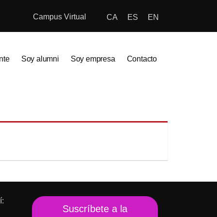
Campus Virtual
CA
ES
EN
nte
Soy alumni
Soy empresa
Contacto
í:
Suscríbete a la