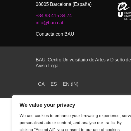
08005 Barcelona (España)
+34 93 415 34 74
info@bau.cat
Contacta con BAU
BAU, Centro Universitario de Artes y Diseño d
Aviso Legal
CA
ES
EN
(
IN
)
We value your privacy
We use cookies to enhance your browsing experience, serv
personalised ads or content, and analyse our traffic. By
clicking "Accept All", you consent to our use of cookies.