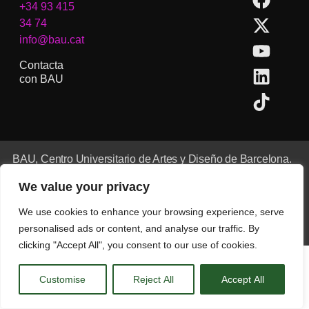
+34 93 415
34 74
info@bau.cat
Contacta
con BAU
BAU, Centro Universitario de Artes y Diseño de Barcelona.
Copyright © Todos los derechos reservados.
We value your privacy
Aviso Legal
We use cookies to enhance your browsing experience, serve
CA
ES
EN
(
IN
)
personalised ads or content, and analyse our traffic. By
clicking "Accept All", you consent to our use of cookies.
Customise
Reject All
Accept All