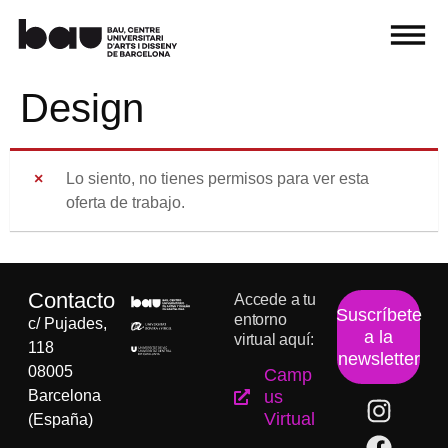
Design
Lo siento, no tienes permisos para ver esta
oferta de trabajo.
Contacto
Accede a tu
Suscríbete
entorno
c/ Pujades,
a la
virtual aquí:
118
newsletter
08005
Camp
Barcelona
us
Virtual
(España)