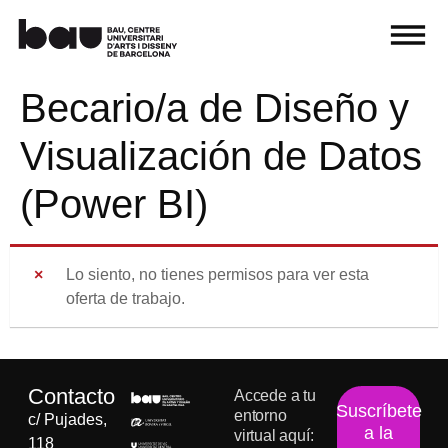
Becario/a de Diseño y
Visualización de Datos
(Power BI)
Lo siento, no tienes permisos para ver esta
oferta de trabajo.
Contacto
Accede a tu
Suscríbete
entorno
c/ Pujades,
a la
virtual aquí:
118