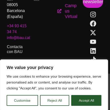
newsletter
08005
Camp
Barcelona
us
Virtual
(España)
+34 93 415
34 74
info@bau.cat
Contacta
con BAU
We value your privacy
We use cookies to enhance your browsing experience, serve
BAU, Centro Universitario de Artes y Diseño de Barcelona.
personalised ads or content, and analyse our traffic. By
Copyright © Todos los derechos reservados.
clicking "Accept All", you consent to our use of cookies.
Aviso Legal
Customise
Reject All
Accept All
CA
ES
EN
(
IN
)