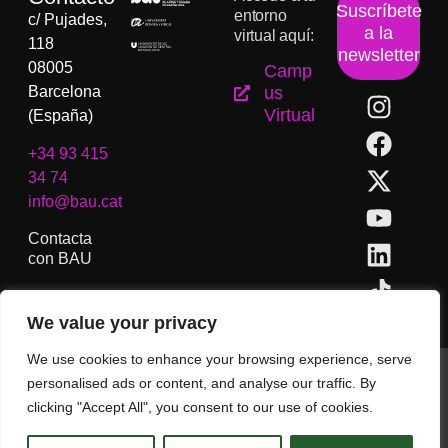
Suscríbete
entorno
c/ Pujades,
a la
virtual aquí:
118
newsletter
08005
Camp
Barcelona
us
Virtual
(España)
+34 93 415
34 74
info@bau.cat
Contacta
con BAU
We value your privacy
We use cookies to enhance your browsing experience, serve
BAU, Centro Universitario de Artes y Diseño de Barcelona.
personalised ads or content, and analyse our traffic. By
Copyright © Todos los derechos reservados.
clicking "Accept All", you consent to our use of cookies.
Aviso Legal