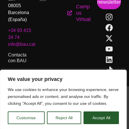
newsletter
08005
Camp
Barcelona
us
Virtual
(España)
+34 93 415
34 74
info@bau.cat
Contacta
con BAU
We value your privacy
We use cookies to enhance your browsing experience, serve
BAU, Centro Universitario de Artes y Diseño de Barcelona.
personalised ads or content, and analyse our traffic. By
Copyright © Todos los derechos reservados.
clicking "Accept All", you consent to our use of cookies.
Aviso Legal
Customise
Reject All
Accept All
CA
ES
EN
(
IN
)