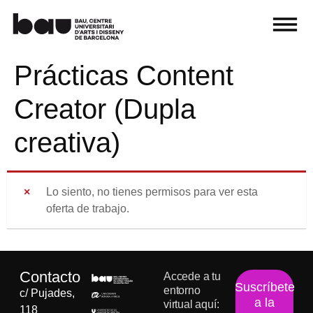
Prácticas Content
Creator (Dupla
creativa)
Lo siento, no tienes permisos para ver esta
oferta de trabajo.
Contacto
Accede a tu
Suscríbete
entorno
c/ Pujades,
a la
virtual aquí:
118