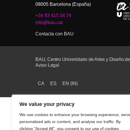
08005 Barcelona (España)
+34 93 415 34 74
info@bau.cat
Contacta con BAU
BAU, Centro Universitario de Artes y Diseño d
Aviso Legal
CA
ES
EN
(
IN
)
We value your privacy
We use cookies to enhance your browsing experience, serv
personalised ads or content, and analyse our traffic. By
clicking "Accept All", you consent to our use of cookies.