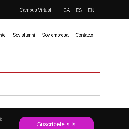
Campus Virtual
CA
ES
EN
nte
Soy alumni
Soy empresa
Contacto
í:
Suscríbete a la