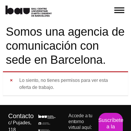
Somos una agencia de
comunicación con
sede en Barcelona.
Lo siento, no tienes permisos para ver esta
oferta de trabajo.
Contacto
Accede a tu
Suscríbete
entorno
c/ Pujades,
a la
virtual aquí:
118