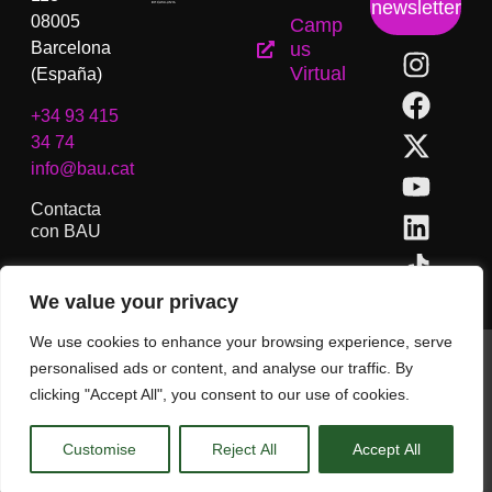
newsletter
08005
Camp
Barcelona
us
Virtual
(España)
+34 93 415
34 74
info@bau.cat
Contacta
con BAU
We value your privacy
We use cookies to enhance your browsing experience, serve
BAU, Centro Universitario de Artes y Diseño de Barcelona.
personalised ads or content, and analyse our traffic. By
Copyright © Todos los derechos reservados.
clicking "Accept All", you consent to our use of cookies.
Aviso Legal
Customise
Reject All
Accept All
CA
ES
EN
(
IN
)