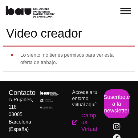
Video creador
Lo siento, no tienes permisos para ver esta
oferta de trabajo.
Contacto
Accede a tu
Suscríbete
entorno
c/ Pujades,
a la
virtual aquí:
118
newsletter
08005
Camp
Barcelona
us
Virtual
(España)