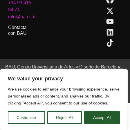
+34 93 415
34 74
info@bau.cat
Contacta
con BAU
BAU, Centro Universitario de Artes y Diseño de Barcelona.
Copyright © Todos los derechos reservados.
We value your privacy
Aviso Legal
We use cookies to enhance your browsing experience, serve
CA
ES
EN
(
IN
)
personalised ads or content, and analyse our traffic. By
clicking "Accept All", you consent to our use of cookies.
Customise
Reject All
Accept All