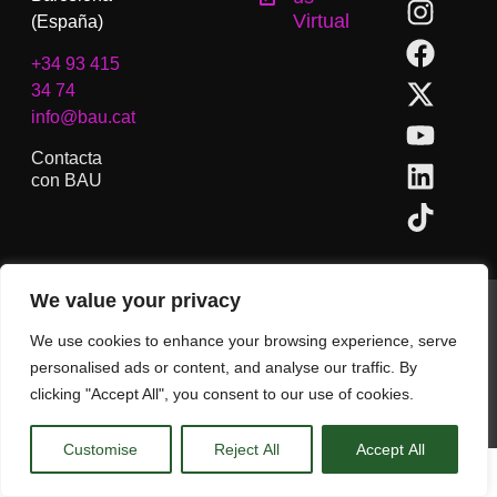
Virtual
(España)
+34 93 415
34 74
info@bau.cat
Contacta
con BAU
We value your privacy
BAU, Centro Universitario de Artes y Diseño de Barcelona.
Copyright © Todos los derechos reservados.
We use cookies to enhance your browsing experience, serve
Aviso Legal
personalised ads or content, and analyse our traffic. By
clicking "Accept All", you consent to our use of cookies.
CA
ES
EN
(
IN
)
Customise
Reject All
Accept All