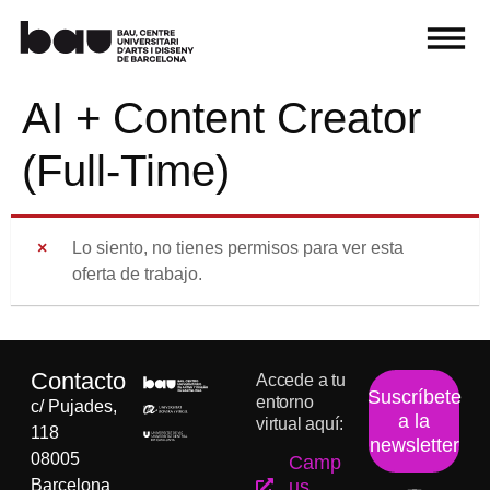
AI + Content Creator
(Full-Time)
Lo siento, no tienes permisos para ver esta
oferta de trabajo.
Contacto
Accede a tu
Suscríbete
entorno
c/ Pujades,
a la
virtual aquí:
118
newsletter
08005
Camp
Barcelona
us