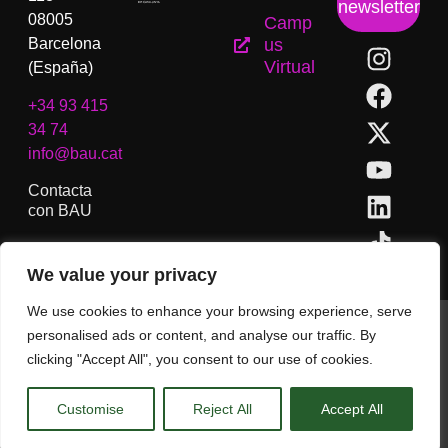
newsletter
08005
Camp
Barcelona
us
Virtual
(España)
+34 93 415
34 74
info@bau.cat
Contacta
con BAU
We value your privacy
We use cookies to enhance your browsing experience, serve
BAU, Centro Universitario de Artes y Diseño de Barcelona.
personalised ads or content, and analyse our traffic. By
Copyright © Todos los derechos reservados.
clicking "Accept All", you consent to our use of cookies.
Aviso Legal
Customise
Reject All
Accept All
CA
ES
EN
(
IN
)