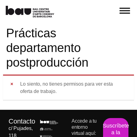
Prácticas
departamento
postproducción
Lo siento, no tienes permisos para ver esta
oferta de trabajo.
Contacto
Accede a tu
Suscríbete
entorno
c/ Pujades,
a la
virtual aquí:
118