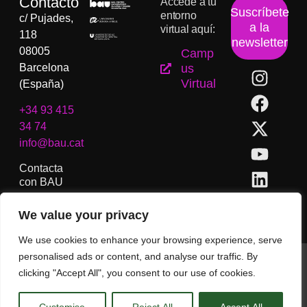
Contacto
Accede a tu
Suscríbete
entorno
c/ Pujades,
a la
virtual aquí:
118
newsletter
08005
Camp
Barcelona
us
Virtual
(España)
+34 93 415
34 74
info@bau.cat
Contacta
con BAU
We value your privacy
We use cookies to enhance your browsing experience, serve
personalised ads or content, and analyse our traffic. By
BAU, Centro Universitario de Artes y Diseño de Barcelona.
clicking "Accept All", you consent to our use of cookies.
Copyright © Todos los derechos reservados.
Aviso Legal