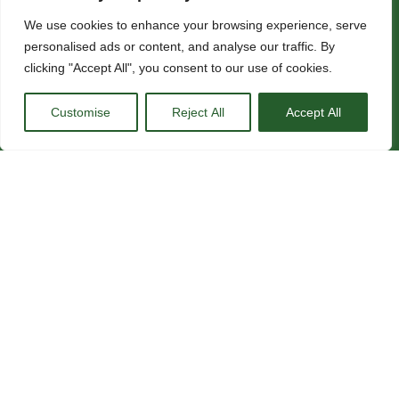
We use cookies to enhance your browsing experience, serve
personalised ads or content, and analyse our traffic. By
clicking "Accept All", you consent to our use of cookies.
Customise
Reject All
Accept All
Contacte
Accedeix al
Subscriu-
teu entorn
c/ Pujades,
te a la
virtual aquí:
118
newsletter
08005
Camp
Barcelona
us
Virtual
(Espanya)
+34 93 415