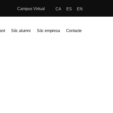
Campus Virtual
CA
ES
EN
ant
Sóc alumni
Sóc empresa
Contacte