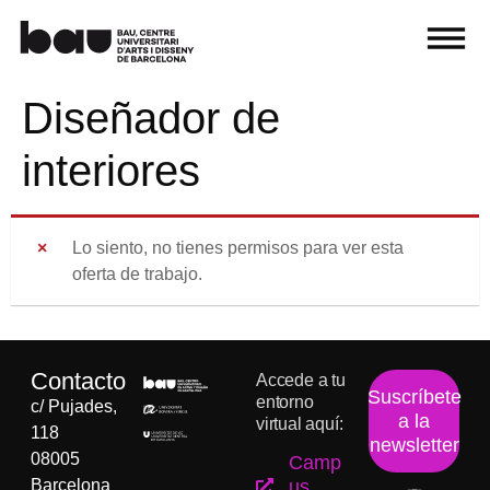
Diseñador de
interiores
Lo siento, no tienes permisos para ver esta
oferta de trabajo.
Contacto
Accede a tu
Suscríbete
entorno
c/ Pujades,
a la
virtual aquí:
118
newsletter
08005
Camp
Barcelona
us