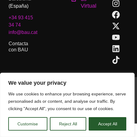
Virtual
(España)
+34 93 415
34 74
info@bau.cat
Contacta
con BAU
We value your privacy
BAU, Centro Universitario de Artes y Diseño de Barcelona.
Copyright © Todos los derechos reservados.
We use cookies to enhance your browsing experience, serve
Aviso Legal
personalised ads or content, and analyse our traffic. By
clicking "Accept All", you consent to our use of cookies.
CA
ES
EN
(
IN
)
Customise
Reject All
Accept All