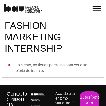
FASHION
MARKETING
INTERNSHIP
Lo siento, no tienes permisos para ver esta
oferta de trabajo.
Contacto
Accede a tu
Suscríbete
entorno
c/ Pujades,
a la
virtual aquí:
118