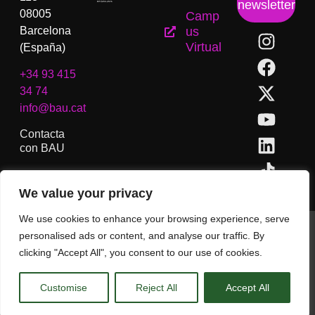
newsletter
08005
Camp
Barcelona
us
Virtual
(España)
+34 93 415
34 74
info@bau.cat
Contacta
con BAU
We value your privacy
We use cookies to enhance your browsing experience, serve
BAU, Centro Universitario de Artes y Diseño de Barcelona.
personalised ads or content, and analyse our traffic. By
Copyright © Todos los derechos reservados.
clicking "Accept All", you consent to our use of cookies.
Aviso Legal
Customise
Reject All
Accept All
CA
ES
EN
(
IN
)